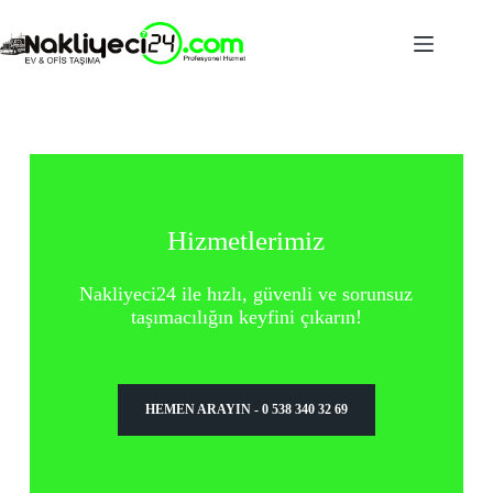
Hizmetlerimiz
Nakliyeci24 ile hızlı, güvenli ve sorunsuz
taşımacılığın keyfini çıkarın!
HEMEN ARAYIN - 0 538 340 32 69